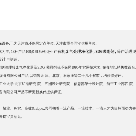
备厂,为天津市环保局定点单位, 天津市重合同守信用单位.
有机废气处理净化器,
SDG吸附剂,
噪声治理,
, 18种产品100多组系列,还生产
设计与制造。
理酸废气净化器及SDG 吸附剂获环保局1995年实用技术奖, 在各地以销售数百台。 
保设备有限公司产品,以销售天 津、北京、石家庄等二十几个省市，均获得好评。
业大学,北京矿冶研究 院、五洲设计研究院、信息部第十设计院、航空工业部四 院
设备有限公司产品不断更新换代提供保证。
结、敬业、务实、高效&rdquo;;共同朝着一流产品、一流技术、一流人才为目标而
并提宝贵意见。